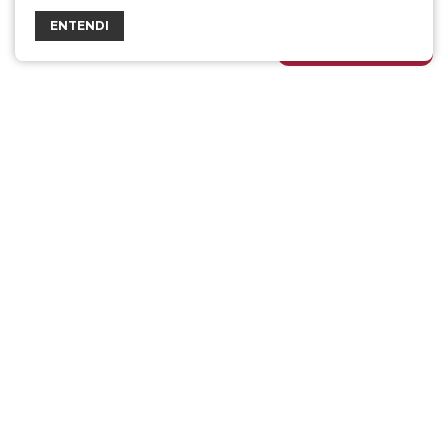
ENTENDI
FALE COM A DÁLIA
Esta empresa tem o apoio do BNDES
Siga-nos