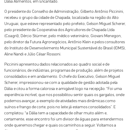
Dália Alimentos, em Encantado.
O presidente do Conselho de Administração, Gilberto Antônio Piccinini,
recebeu o grupo da cidade de Chapada, localizada na região do Alto
Uruguai, que esteve representado pelo prefeito, Gelson Miguel Scherer,
pelo presidente da Cooperativa dos Agricultores de Chapada Ltda
(Coagril), Dércio Stürmer, pelo médico veterinário, Giovani Menegon,
pelo diretor da Futura Agronegócios, Antônio Klein e pelos consultores
do Instituto de Desenvolvimento Municipal Sustentável do Brasil (IDMS),
Aline Nandi e Júlio César Rossoni.
Piccinini apresentou dados relacionados ao quadro social e de
funcionários, de indústrias, programas de produção, além de projetos
consolidados e em andamento. O chefe do Executivo, Gelson Miguel
Scherer, impressionou-se com a qualidade de gestão adotada pela
Dália e citou a forma calorosa e amigável logo na recepção. “Foi uma
experiência incrível, que nos possibilitou sentir quais os gargalos, onde
podemos avançar, a exemplo de atividades mais dinâmicas como
suínos e frango de corte, pois no leite já estamos consolidados”. E
completou: “a Dália tem a capacidade de olhar muito além e,
certamente, esse encontro foi um divisor de águas para entendermos
onde queremos chegar e quais os caminhos a seguir. Voltamos a