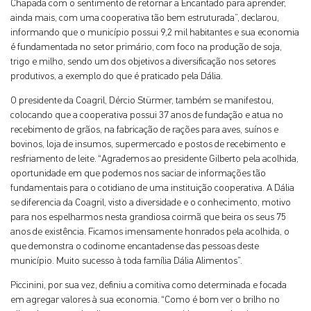
Chapada com o sentimento de retornar a Encantado para aprender,
ainda mais, com uma cooperativa tão bem estruturada”, declarou,
informando que o município possui 9,2 mil habitantes e sua economia
é fundamentada no setor primário, com foco na produção de soja,
trigo e milho, sendo um dos objetivos a diversificação nos setores
produtivos, a exemplo do que é praticado pela Dália.
O presidente da Coagril, Dércio Stürmer, também se manifestou,
colocando que a cooperativa possui 37 anos de fundação e atua no
recebimento de grãos, na fabricação de rações para aves, suínos e
bovinos, loja de insumos, supermercado e postos de recebimento e
resfriamento de leite. “Agrademos ao presidente Gilberto pela acolhida,
oportunidade em que podemos nos saciar de informações tão
fundamentais para o cotidiano de uma instituição cooperativa. A Dália
se diferencia da Coagril, visto a diversidade e o conhecimento, motivo
para nos espelharmos nesta grandiosa coirmã que beira os seus 75
anos de existência. Ficamos imensamente honrados pela acolhida, o
que demonstra o codinome encantadense das pessoas deste
município. Muito sucesso à toda família Dália Alimentos”.
Piccinini, por sua vez, definiu a comitiva como determinada e focada
em agregar valores à sua economia. “Como é bom ver o brilho no