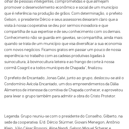
olhar de pessoas inteligentes, comprometidas e que almejam
promover o desenvolvimento econômico e social de um município
que é referência na produção de grãos. Com determinação, o prefeito
Gelson, o presidente Dércio e seus assessores deixaram claro que a
visita à nossa cooperativa se deu por sermos inovadora e que
compartilha de sua expertise e de seu conhecimento com os demais.
Conhecimento não se guarda em gavetas, se compartilha, ainda mais
quando se trata de um município que visa diversificar a sua economia
com novos negócios. Ficamos gratos em passar um pouco de nossa
experiência no trabalho com as cadeias produtivas ligadas à
suinocultura, à bovinocultura leiteira e ao frango de corte à nossa
coirmã Coagril e a todos munícipes de Chapada”, finalizou.
O prefeito de Encantado, Jonas Calvi, junto ao grupo, deslocou-se até o
Condomínio Avícola Encantado, um dos empreendimentos da Dália
Alimentos de interesse da comitiva de Chapada conhecer, e aproveitou
para levar o grupo também para admitir a obra do Cristo Protetor.
Legenda: Grupo reuniu-se com o presidente do Conselho, Gilberto, na
sede da cooperativa. E/d: Dércio Stürmer, Giovani Menegon, Antônio
Klein, Júlio César Rossoni, Aline Nandi, Gelson Miguel Scherer e