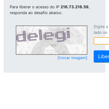
Para liberar o acesso
do IP
216.73.216.59
,
responda ao desafio abaixo.
Digite 
lado no
[trocar imagem]