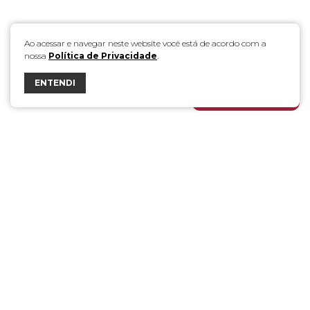
Ao acessar e navegar neste website você está de acordo com a
nossa
Política de Privacidade
.
ENTENDI
FALE COM A DÁLIA
Esta empresa tem o apoio do BNDES