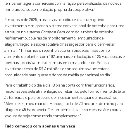
temos vantagens comerciais com a ração personalizada, os núcleos
minerais e a suplementação própria da cooperativa.”
Em agosto de 2025, a associada decidiu realizar um grande
investimento e migrar do sistema convencional de ordenha para uma
estrutura no sistema
Compost Barn
, com dois robôs de ordenha,
resfriamento, coleiras de monitoramento, empurrador de
silagem/ração e escova rotativa (massageador para o bem-estar
animal). “Tínhamos o rebanho solto em piquetes, mas com o
aumento do plantel, com 102 animais em lactação e 125 vacas secas e
novilhas, precisávamos de um sistema mais eficiente. Por isso,
investimos cerca de R$ 4 milhões e conseguimos aumentar a
produtividade para quase o dobro da média por animal ao dia.”
Para o trabalho do dia a dia, Bibiana conta com três funcionários,
responsáveis pela alimentação do rebanho, pelo fornecimento de leite
às terneiras e pelo preparo de medicamentos quando necessário.
“Além deles, meu marido, Marcos, cuida de 70 hectares de milho para
silagem e 45 ha de aveia. Ele também utiliza essa mesma área para a
lavoura de soja como renda complementar.”
Tudo começou com apenas uma vaca