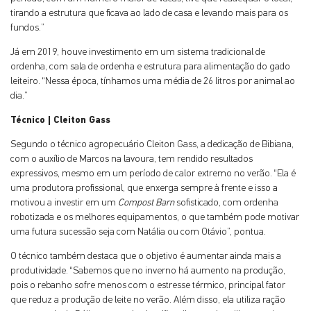
tirando a estrutura que ficava ao lado de casa e levando mais para os
fundos.”
Já em 2019, houve investimento em um sistema tradicional de
ordenha, com sala de ordenha e estrutura para alimentação do gado
leiteiro. “Nessa época, tínhamos uma média de 26 litros por animal ao
dia.”
Técnico | Cleiton Gass
Segundo o técnico agropecuário Cleiton Gass, a dedicação de Bibiana,
com o auxílio de Marcos na lavoura, tem rendido resultados
expressivos, mesmo em um período de calor extremo no verão. “Ela é
uma produtora profissional, que enxerga sempre à frente e isso a
motivou a investir em um
Compost Barn
sofisticado, com ordenha
robotizada e os melhores equipamentos, o que também pode motivar
uma futura sucessão seja com Natália ou com Otávio”, pontua.
O técnico também destaca que o objetivo é aumentar ainda mais a
produtividade. “Sabemos que no inverno há aumento na produção,
pois o rebanho sofre menos com o estresse térmico, principal fator
que reduz a produção de leite no verão. Além disso, ela utiliza ração