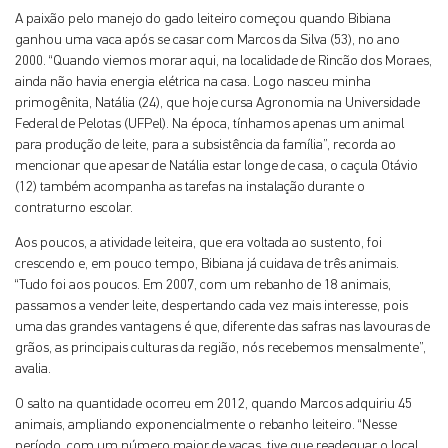
A paixão pelo manejo do gado leiteiro começou quando Bibiana
ganhou uma vaca após se casar com Marcos da Silva (53), no ano
2000. “Quando viemos morar aqui, na localidade de Rincão dos Moraes,
ainda não havia energia elétrica na casa. Logo nasceu minha
primogênita, Natália (24), que hoje cursa Agronomia na Universidade
Federal de Pelotas (UFPel). Na época, tínhamos apenas um animal
para produção de leite, para a subsistência da família”, recorda ao
mencionar que apesar de Natália estar longe de casa, o caçula Otávio
(12) também acompanha as tarefas na instalação durante o
contraturno escolar.
Aos poucos, a atividade leiteira, que era voltada ao sustento, foi
crescendo e, em pouco tempo, Bibiana já cuidava de três animais.
“Tudo foi aos poucos. Em 2007, com um rebanho de 18 animais,
passamos a vender leite, despertando cada vez mais interesse, pois
uma das grandes vantagens é que, diferente das safras nas lavouras de
grãos, as principais culturas da região, nós recebemos mensalmente”,
avalia.
O salto na quantidade ocorreu em 2012, quando Marcos adquiriu 45
animais, ampliando exponencialmente o rebanho leiteiro. “Nesse
período, com um número maior de vacas, tive que readequar o local,