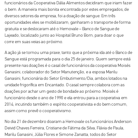
funcionários da Cooperativa Dália Alimentos decidiram que iriam fazer
o bem. A maneira mais bonita encontrada por estes empregados, de
diversos setores da empresa, foi a doação de sangue. Em três
oportunidades eles se mobilizaram, ganharam o transporte de forma
gratuita e se deslocaram até o Hemovale – Banco de Sangue de
Lajeado, localizado junto ao Hospital Bruno Born, para doar o que
corre em suas veias ao próximo.
A ação já se tornou uma praxe, tanto que a próxima ida até o Banco de
Sangue está programada para o dia 25 de janeiro. Quem sempre está
presente nas doações é o casal de funcionários da cooperativa Moisés
Ganasini, colaborador do Setor Manutenção, e a esposa Marilu
Ganasini, funcionária do Setor Embutimento/Dia, ambos lotados na
unidade frigorífica em Encantado. O casal sempre colabora com as
doações por achar um gesto de bondade ao próximo. Moisés é
funcionário desde o ano de 1990 e ela entrou para a cooperativa em
2014, incutindo também o espírito cooperativista e do bem comum,
assim como prevê o cooperativismo.
No dia 21 de dezembro doaram a Hemovale os funcionários Anderson
Deivid Chaves Ferreira, Cristiane de Fátima da Silva, Flávia de Paula,
Marilu Ganasini, Júlia Flores e Simone Zanatta, todos do Setor