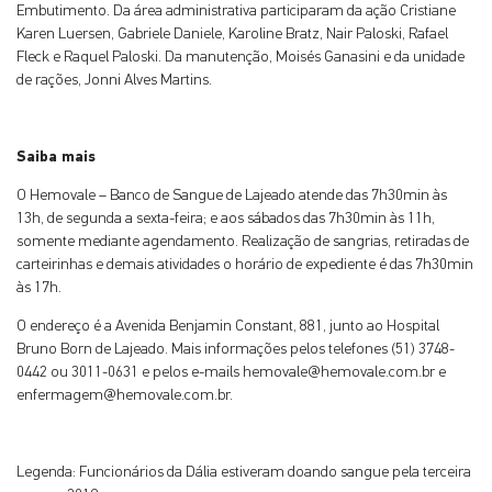
Embutimento. Da área administrativa participaram da ação Cristiane
Karen Luersen, Gabriele Daniele, Karoline Bratz, Nair Paloski, Rafael
Fleck e Raquel Paloski. Da manutenção, Moisés Ganasini e da unidade
de rações, Jonni Alves Martins.
Saiba mais
O Hemovale – Banco de Sangue de Lajeado atende das 7h30min às
13h, de segunda a sexta-feira; e aos sábados das 7h30min às 11h,
somente mediante agendamento. Realização de sangrias, retiradas de
carteirinhas e demais atividades o horário de expediente é das 7h30min
às 17h.
O endereço é a Avenida Benjamin Constant, 881, junto ao Hospital
Bruno Born de Lajeado. Mais informações pelos telefones (51) 3748-
0442 ou 3011-0631 e pelos e-mails
hemovale@hemovale.com.br
e
enfermagem@hemovale.com.br
.
Legenda: Funcionários da Dália estiveram doando sangue pela terceira