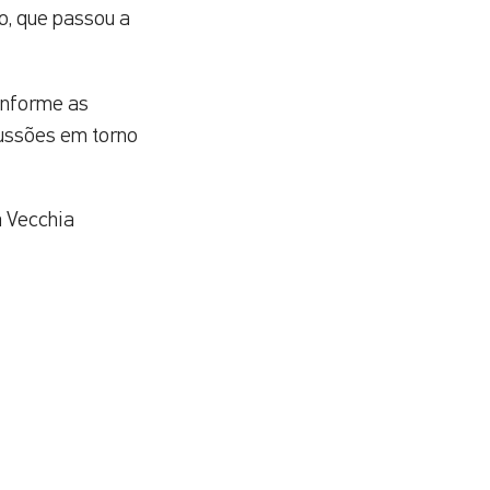
o, que passou a
onforme as
cussões em torno
a Vecchia