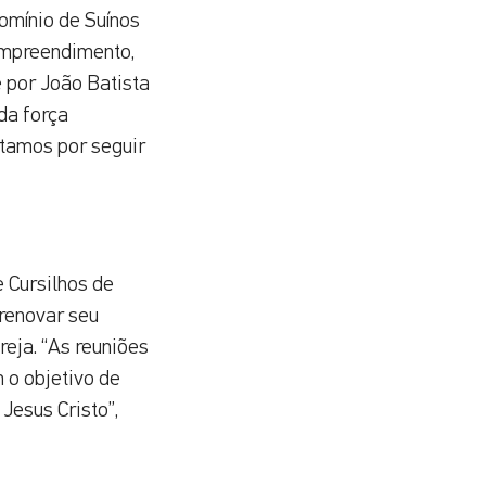
domínio de Suínos
 empreendimento,
e por João Batista
da força
ptamos por seguir
 Cursilhos de
renovar seu
eja. “As reuniões
 o objetivo de
Jesus Cristo”,