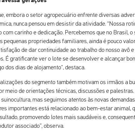
ravessa gerações
ue, embora o setor agropecuário enfrente diversas adve
mica, nunca pensou em desistir da atividade. “Nossa roti
com carinho e dedicação. Percebemos que no Brasil, o s
s pequenas propriedades familiares, ainda é pouco val
tisfação de dar continuidade ao trabalho do nosso avô e
s. É gratificante ver o lote se desenvolver e alcançar bo
o dos dias de alojamento”, destaca.
ualizações do segmento também motivam os irmãos a b
r meio de orientações técnicas, discussões e palestras
 suinocultura, mas seguimos atentos às novas demandas 
res importantes está relacionado ao bem-estar animal, 
esultado, promovendo lotes mais saudáveis e, conseque
dutor associado”, observa.