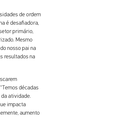
rsidades de ordem
na é desafiadora,
etor primário,
orizado. Mesmo
 do nosso pai na
ns resultados na
uscarem
. “Temos décadas
da atividade.
que impacta
ntemente, aumento