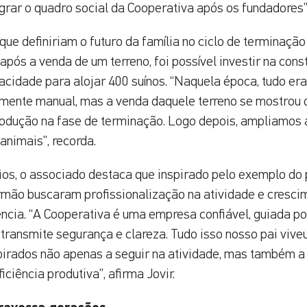
grar o quadro social da Cooperativa após os fundadores”,
que definiriam o futuro da família no ciclo de terminaç
após a venda de um terreno, foi possível investir na con
cidade para alojar 400 suínos. “Naquela época, tudo era m
lmente manual, mas a venda daquele terreno se mostrou 
dução na fase de terminação. Logo depois, ampliamos 
animais”, recorda.
os, o associado destaca que inspirado pelo exemplo do 
 irmão buscaram profissionalização na atividade e cresci
ência. “A Cooperativa é uma empresa confiável, guiada p
 transmite segurança e clareza. Tudo isso nosso pai viveu
pirados não apenas a seguir na atividade, mas também a
ciência produtiva”, afirma Jovir.