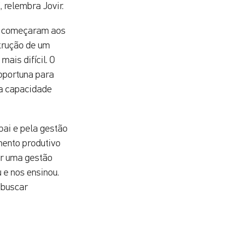
 relembra Jovir.
ão começaram aos
strução de um
ais difícil. O
oportuna para
a capacidade
pai e pela gestão
mento produtivo
or uma gestão
 e nos ensinou.
 buscar