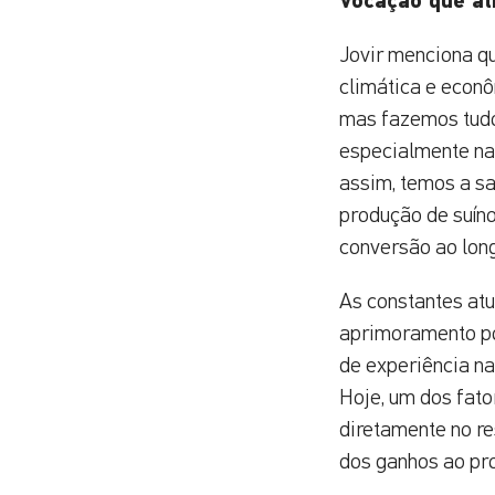
Vocação que at
Jovir menciona q
climática e econô
mas fazemos tudo 
especialmente na
assim, temos a sa
produção de suíno
conversão ao long
As constantes at
aprimoramento po
de experiência na
Hoje, um dos fato
diretamente no r
dos ganhos ao pro