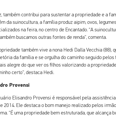
ez, também contribui para sustentar a propriedade e a fam
lém da suinocultura, a família produz aipim, ovos, legume
ializados na feira, no centro de Encantado. “A suinocult
também buscamos outras fontes de renda”, comenta.
opriedade também vive a nona Hedi Dalla Vecchia (88), qu
etória da família e se orgulha do caminho seguido pelos 
s alegre do que ver os filhos valorizando a propriedade
inho certo”, destaca Hedi.
ndro Provensi
uário Elisandro Provensi é responsável pela assistência
 2014. Ele destaca o bom manejo realizado pelos irmãos
ema. “É uma propriedade bem estruturada, que alcança b