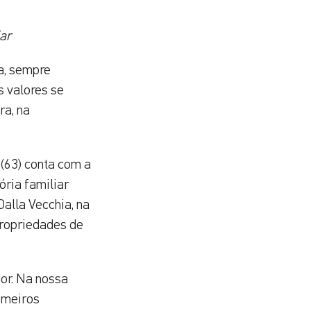
ar
ca, sempre
s valores se
ra, na
 (63) conta com a
ória familiar
Dalla Vecchia, na
propriedades de
dor. Na nossa
rimeiros