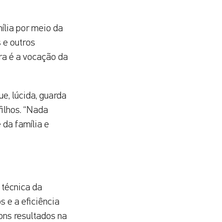
ília por meio da
s e outros
ura é a vocação da
e, lúcida, guarda
filhos. “Nada
 da família e
 técnica da
 e a eficiência
ons resultados na