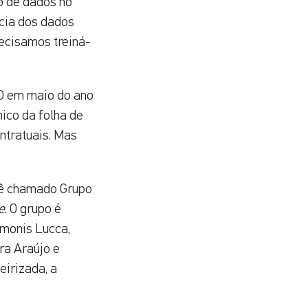
o de dados no
ncia dos dados
recisamos treiná-
PD em maio do ano
ico da folha de
ntratuais. Mas
tê chamado Grupo
e
. O grupo é
imonis Lucca,
ira Araújo e
eirizada, a