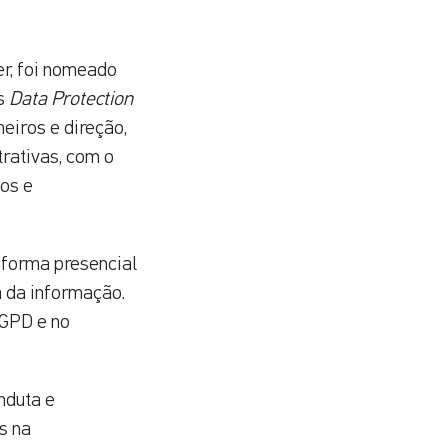
er, foi nomeado
ês
Data Protection
eiros e direção,
trativas, com o
dos e
 forma presencial
a da informação.
LGPD e no
nduta e
s na