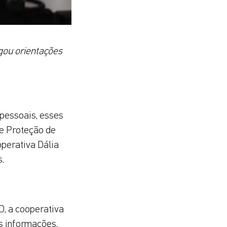
lgou orientações
pessoais, esses
de Proteção de
perativa Dália
.
D, a cooperativa
s informações,