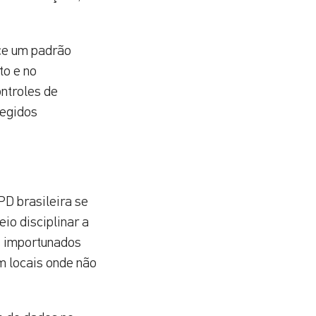
ece um padrão
to e no
ontroles de
tegidos
PD brasileira se
io disciplinar a
s importunados
m locais onde não