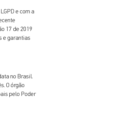
a LGPD e com a
ecente
ão 17 de 2019
s e garantias
ta no Brasil.
ês. O órgão
oais pelo Poder