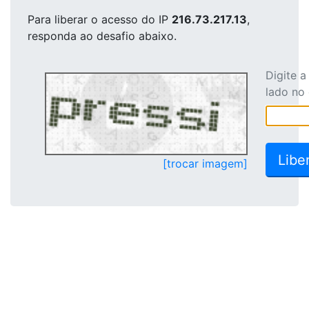
Para liberar o acesso
do IP
216.73.217.13
,
responda ao desafio abaixo.
Digite 
lado no
[trocar imagem]