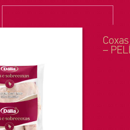
Coxas
– PEL