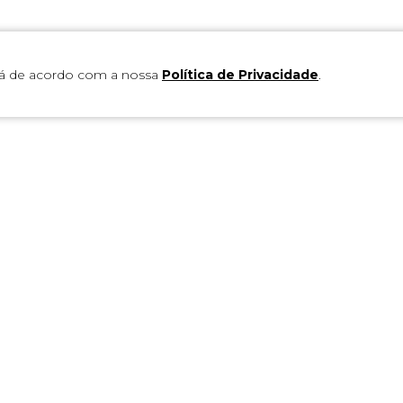
tá de acordo com a nossa
Política de Privacidade
.
Esta empresa tem o apoio do BNDES