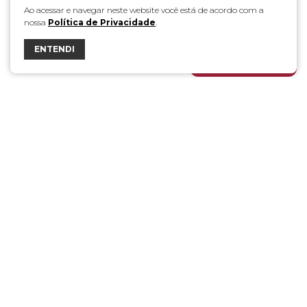
Ao acessar e navegar neste website você está de acordo com a
nossa
Política de Privacidade
.
ENTENDI
FALE COM A DÁLIA
Esta empresa tem o apoio do BNDES