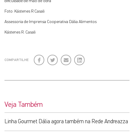
dificuldade de mão de obra
Foto: Kástenes R Casali
Assessoria de Imprensa Cooperativa Dália Alimentos
Kástenes R. Casali
Facebook
Twitter
E-
LinkedIn
COMPARTILHE
mail
Veja Também
Linha Gourmet Dália agora também na Rede Andreazza