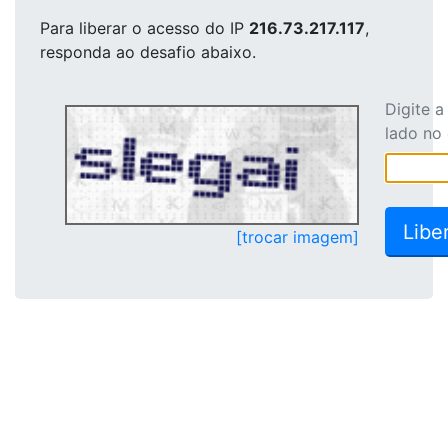
Para liberar o acesso
do IP
216.73.217.117
,
responda ao desafio abaixo.
Digite 
lado no
[trocar imagem]