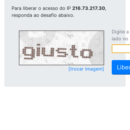
Para liberar o acesso
do IP
216.73.217.30
,
responda ao desafio abaixo.
Digite 
lado no
[trocar imagem]